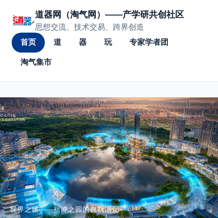
道器网（淘气网）——产学研共创社区
思想交流、技术交易、跨界创造
首页
道
器
玩
专家学者团
淘气集市
智界之旅——祖冲之园的自我演化